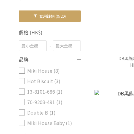
套用篩選
(0/20)
價格 (HK$)
~
DB黑
品牌
H
Miki House (8)
Hot Biscuit (3)
13-8101-686 (1)
70-9208-491 (1)
Double B (1)
Miki House Baby (1)