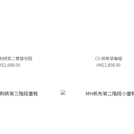
熊刺綉第二雙嬰兒鞋
CS 綁帶草編帽
K$1,688.00
HK$2,808.00