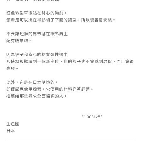
紅色微型車徽貼在背心的胸前。
領帶是可以掛在襯衫領子下面的類型，所以很容易安裝。
不要讓短褲的肩帶落在襯衫肩上
配有腰帶環。
因為褲子和背心的材質彈性適中
即使您被邀請到一個新座位，您的孩子也不會感到局促，而且會很
高興。
此外，它是在日本制造的。
即使感覺像甲殼素，它使用的材料穿著舒適。
推薦給那些尋求全面協調的人。
*100%棉*
生產國
日本