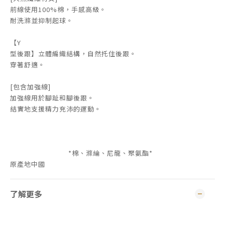
前線使用100%棉，手感高級。
耐洗滌並抑制起球。
【Y
型後跟】立體編織結構，自然托住後跟。
穿著舒適。
[包含加強線]
加強線用於腳趾和腳後跟。
結實地支援精力充沛的運動。
*棉、滌綸、尼龍、聚氨酯*
原產地中國
了解更多