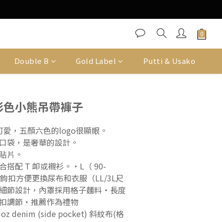
Double B
Gold Label
Putti & Usako
se 彩色小熊吊帶褲子
很可愛，五顏六色的logo很顯眼。
口袋，是奢華的設計。
貼片。
搭配 T 卹或襯衫。・L（ 90-
縫鉤扣方便更換尿布和衣服（LL/3L尺
細節設計，內罩採用格子麵料・長度
作為禮物                        
*(米色) 8 oz denim (side pocket) 斜紋布(格