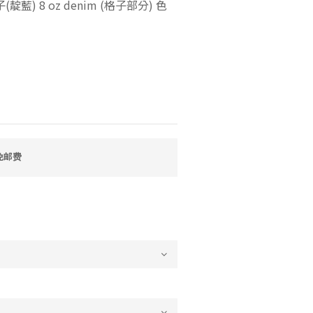
藍) 8 oz denim (格子部分) 色
免邮费