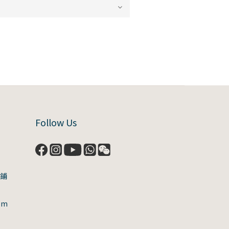
Follow Us
號鋪
om