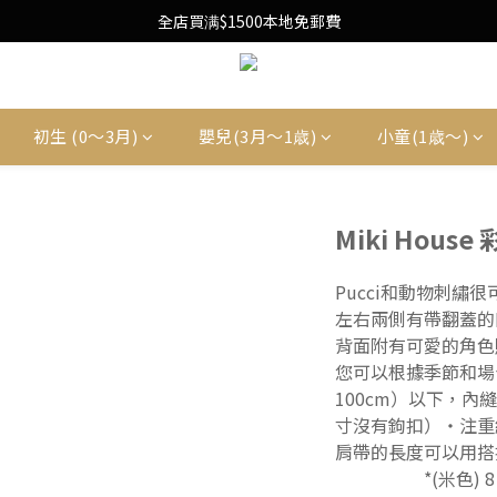
Free Local Shipping Upon $1500 purchase
全店買满$1500本地免郵費
Free Local Shipping Upon $1500 purchase
初生 (0〜3月)
嬰兒(3月〜1歳)
小童(1歳〜)
Miki Hou
Pucci和動物刺繡
左右兩側有帶翻蓋的
背面附有可愛的角色
您可以根據季節和場合
100cm）以下，內
寸沒有鉤扣）・注重
肩帶的長度可以用搭扣調節・推薦
                    