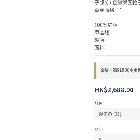
子部分) 色織雙面格子(靛
織雙面格子*
100％純棉
原產地
越南
面料
全店，满$1500本地
HK$2,688.00
顏色
尺寸