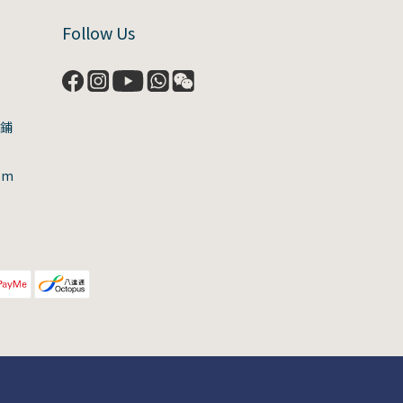
Follow Us
號鋪
om