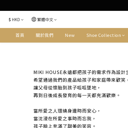
$
HKD
繁體中文
首頁
關於我們
New
Shoe Collection
MIKI HOUSE永遠都把孩子的需求作為設
希望通過我們的產品給孩子和家庭帶來歡笑
讓父母從懷胎到孩子呱呱墜地，
再到日後成長發育的每一天都充滿歡樂。
當所愛之人環繞身邊時而安心，
當沈浸在所愛之事時而忘我，
孩子臉上充滿了甜美的笑容。