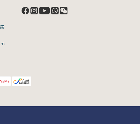
號鋪
om