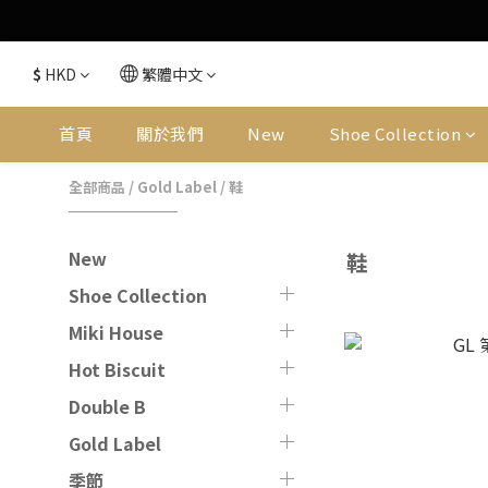
$
HKD
繁體中文
首頁
關於我們
New
Shoe Collection
全部商品
/
Gold Label
/
鞋
New
鞋
Shoe Collection
Miki House
Hot Biscuit
Double B
Gold Label
季節