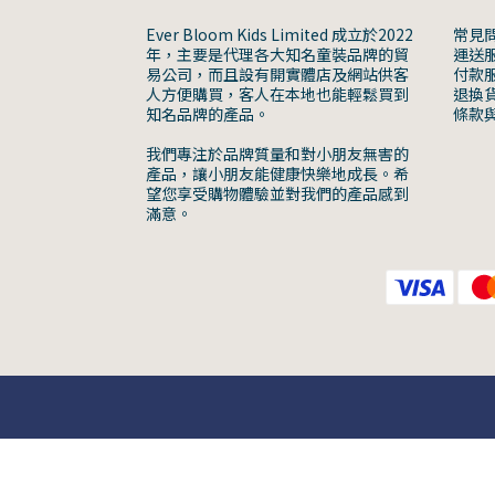
Ever Bloom Kids Limited 成立於2022
常見
年，主要是代理各大知名童裝品牌的貿
運送
易公司，而且設有開實體店及網站供客
付款
人方便購買，客人在本地也能輕鬆買到
退換
知名品牌的產品。
條款
我們專注於品牌質量和對小朋友無害的
產品，讓小朋友能健康快樂地成長。希
望您享受購物體驗並對我們的產品感到
滿意。