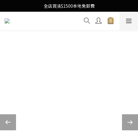
Free Local Shipping Upon $1500 purchase
全店買满$1500本地免郵費
Free Local Shipping Upon $1500 purchase