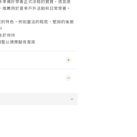
未準備好穿著正式涼鞋的寶寶。透氣速
。推薦用於夏季戶外活動和日常穿著。
SE 鞋款的特色，例如靈活的鞋底、堅固的後跟
計
易於保持
調整以適應腳背寬度