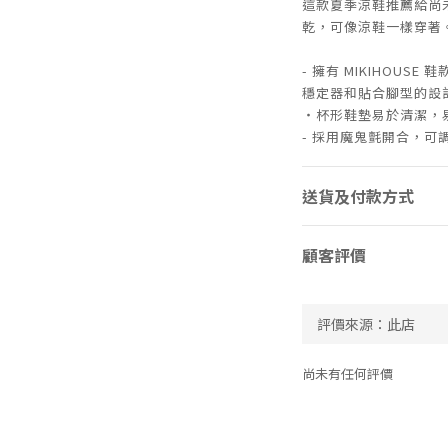
這款夏季涼鞋推薦給尚
乾，可像涼鞋一樣穿著
- 擁有 MIKIHOU
穩定器和貼合腳型的設
・杯形鞋墊易於清潔，
- 採用魔鬼氈開合，可
送貨及付款方式
顧客評價
尚未有任何評價