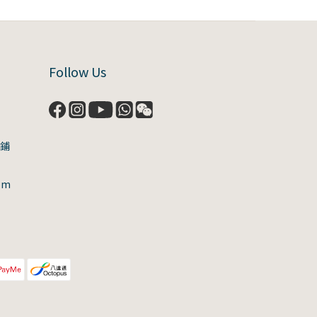
Follow Us
號鋪
om