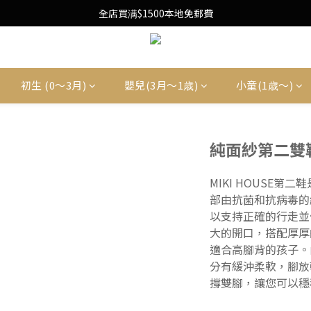
Free Local Shipping Upon $1500 purchase
全店買满$1500本地免郵費
Free Local Shipping Upon $1500 purchase
初生 (0〜3月)
嬰兒(3月〜1歳)
小童(1歳〜)
純面紗第二雙
MIKI HOUSE
部由抗菌和抗病毒的
以支持正確的行走並
大的開口，搭配厚厚
適合高腳背的孩子。
分有緩沖柔軟，腳放
撐雙腳，讓您可以穩