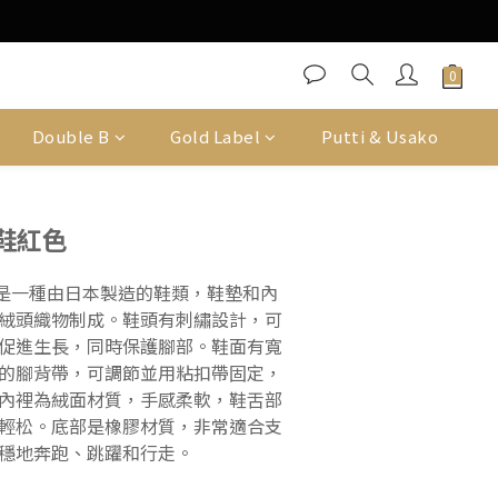
Double B
Gold Label
Putti & Usako
鞋紅色
第二鞋是一種由日本製造的鞋類，鞋墊和內
絨頭織物制成。鞋頭有刺繡設計，可
促進生長，同時保護腳部。鞋面有寬
的腳背帶，可調節並用粘扣帶固定，
內裡為絨面材質，手感柔軟，鞋舌部
輕松。底部是橡膠材質，非常適合支
穩地奔跑、跳躍和行走。