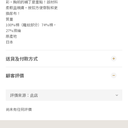
彩。胸前的補丁是重點！該材料
柔軟且親膚。按扣方便穿脫和更
換尿布！
質量
100%棉（羅紋部分）74%棉，
27%滌綸
原產地
日本
送貨及付款方式
顧客評價
尚未有任何評價