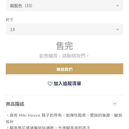
尺寸
售完
若想購買，請聯絡我們。
聯絡我們
加入追蹤清單
商品描述
・具有 Miki House 鞋子的特色，如彈性鞋底、堅固的後跟、腳部
設計
・腳背帶可通過魔術貼調節，方便腳背高的孩子