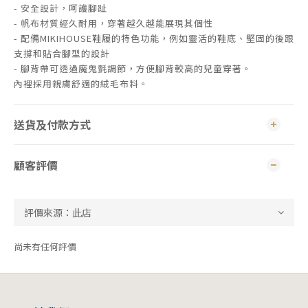
- 安全設計，呵護腳趾
- 帆布材質經久耐用，穿著越久越能展現其個性
- 配備MIKIHOUSE鞋履的特色功能，例如靈活的鞋底、堅固的後跟
支撐和貼合腳型的設計
- 腳背帶可透過魔鬼氈調節，方便腳背較高的兒童穿著。
內裡採用親膚舒適的絨毛布料。
送貨及付款方式
顧客評價
尚未有任何評價