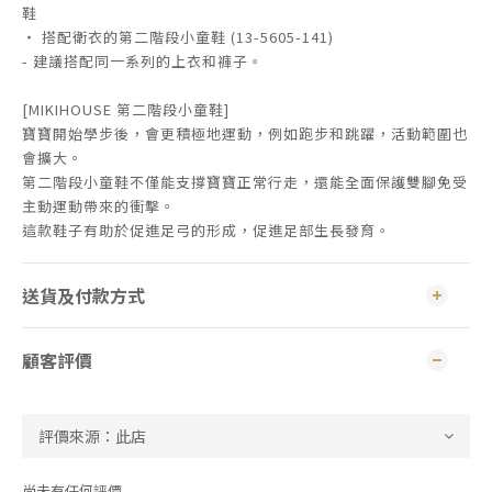
鞋
・ 搭配衛衣的第二階段小童鞋 (13-5605-141)
- 建議搭配同一系列的上衣和褲子。
[MIKIHOUSE 第二階段小童鞋]
寶寶開始學步後，會更積極地運動，例如跑步和跳躍，活動範圍也
會擴大。
第二階段小童鞋不僅能支撐寶寶正常行走，還能全面保護雙腳免受
主動運動帶來的衝擊。
這款鞋子有助於促進足弓的形成，促進足部生長發育。
送貨及付款方式
顧客評價
尚未有任何評價