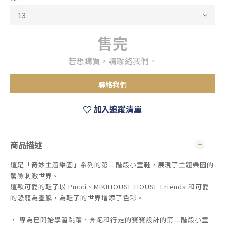
售完
若想購買，請聯絡我們。
聯絡我們
加入追蹤清單
商品描述
這是「奇妙主題樂園」系列的第二階段小童鞋，展現了主題樂園的
驚險刺激世界。
這款可愛的鞋子以 Pucci、MIKIHOUSE HOUSE Friends 和可愛
的恐龍為靈感，為鞋子的世界增添了色彩。
・ 專為已開始學習跳躍、奔跑和行走的寶寶設計的第二階段小童