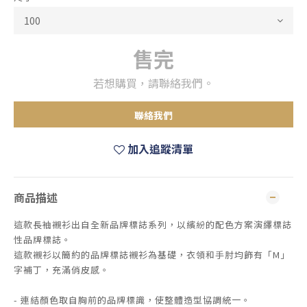
售完
若想購買，請聯絡我們。
聯絡我們
加入追蹤清單
商品描述
這款長袖襯衫出自全新品牌標誌系列，以繽紛的配色方案演繹標誌
性品牌標誌。
這款襯衫以簡約的品牌標誌襯衫為基礎，衣領和手肘均飾有「M」
字補丁，充滿俏皮感。
- 連結顏色取自胸前的品牌標識，使整體造型協調統一。