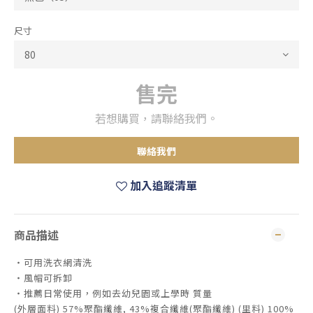
尺寸
售完
若想購買，請聯絡我們。
聯絡我們
加入追蹤清單
商品描述
・可用洗衣網清洗
・風帽可拆卸
・推薦日常使用，例如去幼兒園或上學時 質量
(外層面料) 57%聚酯纖維, 43%複合纖維(聚酯纖維) (里料) 100%