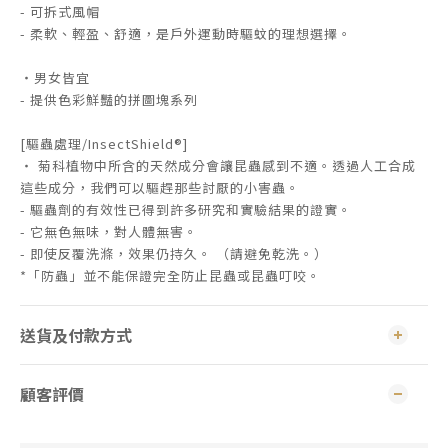
- 可拆式風帽
- 柔軟、輕盈、舒適，是戶外運動時驅蚊的理想選擇。
・男女皆宜
- 提供色彩鮮豔的拼圖塊系列
[驅蟲處理/InsectShield®]
・ 菊科植物中所含的天然成分會讓昆蟲感到不適。透過人工合成
這些成分，我們可以驅趕那些討厭的小害蟲。
- 驅蟲劑的有效性已得到許多研究和實驗結果的證實。
- 它無色無味，對人體無害。
- 即使反覆洗滌，效果仍持久。 （請避免乾洗。）
*「防蟲」並不能保證完全防止昆蟲或昆蟲叮咬。
送貨及付款方式
顧客評價