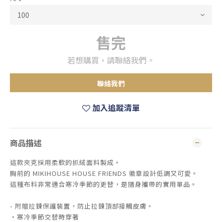
售完
若想購買，請聯絡我們。
聯絡我們
加入追蹤清單
商品描述
這款夾克採用柔軟的抓絨面料製成。
胸前的 MIKIHOUSE HOUSE FRIENDS 徽章設計低調又可愛。
這種布料非常適合寒冷季節的更替，是隨身攜帶的實用單品。
- 附贈拉鍊保護裝置，防止拉鍊頂部接觸皮膚。
・寒冷季節交替時穿著