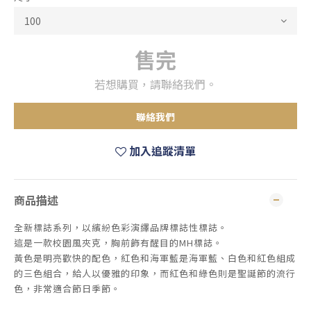
售完
若想購買，請聯絡我們。
聯絡我們
加入追蹤清單
商品描述
全新標誌系列，以繽紛色彩演繹品牌標誌性標誌。
這是一款校園風夾克，胸前​​飾有醒目的MH標誌。
黃色是明亮歡快的配色，紅色和海軍藍是海軍藍、白色和紅色組成
的三色組合，給人以優雅的印象，而紅色和綠色則是聖誕節的流行
色，非常適合節日季節。