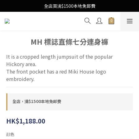
Free Local Shipping Upon $1500 purchase
全店買满$1500本地免郵費
Free Local Shipping Upon $1500 purchase
MH 標誌直條七分連身褲
It is a cropped length jumpsuit of the popular 
Hickory area.
The front pocket has a red Miki House logo 
embroidery.
全店，满$1500本地免邮费
HK$1,188.00
顔色