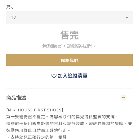
尺寸
售完
若想購買，請聯絡我們。
聯絡我們
加入追蹤清單
商品描述
[MIKI HOUSE FIRST SHOES]
第一雙鞋仍然不穩定。為容易跌倒的嬰兒提供堅實的支撐。
這些鞋子採用親膚舒適的材料和設計製成，輕輕包裹您的雙腳，並
鼓勵您用腳趾自然而正確地行走。
・支持幼兒正確行走的第一雙鞋