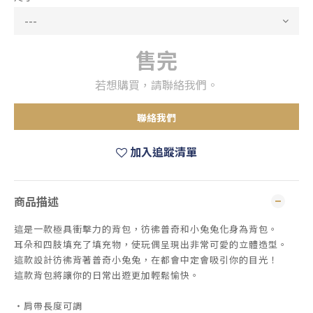
售完
若想購買，請聯絡我們。
聯絡我們
加入追蹤清單
商品描述
這是一款極具衝擊力的背包，彷彿普奇和小兔兔化身為背包。
耳朵和四肢填充了填充物，使玩偶呈現出非常可愛的立體造型。
這款設計彷彿背著普奇小兔兔，在都會中定會吸引你的目光！
這款背包將讓你的日常出遊更加輕鬆愉快。
・肩帶長度可調