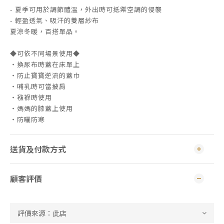
- 夏季可用於調節體溫，外出時可抵禦空調的侵襲
- 輕盈透氣、吸汗的雙層紗布
夏涼冬暖，百搭單品。
◆可依不同場景使用◆
・換尿布時蓋在床單上
・防止寶寶逆流的蓋巾
・哺乳時可當披肩
・襁褓時使用
・媽媽的膝蓋上使用
・防曬防寒
送貨及付款方式
顧客評價