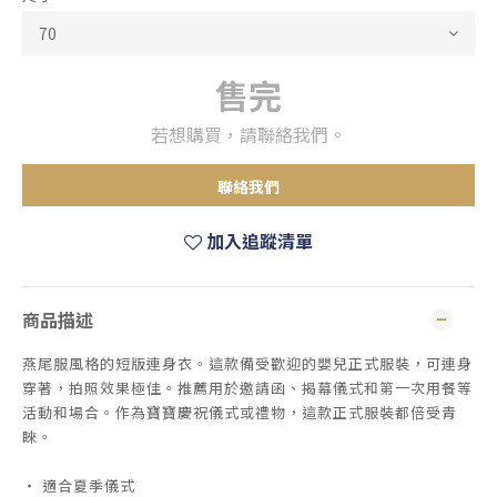
售完
若想購買，請聯絡我們。
聯絡我們
加入追蹤清單
商品描述
燕尾服風格的短版連身衣。這款備受歡迎的嬰兒正式服裝，可連身
穿著，拍照效果極佳。推薦用於邀請函、揭幕儀式和第一次用餐等
活動和場合。作為寶寶慶祝儀式或禮物，這款正式服裝都倍受青
睞。
・ 適合夏季儀式