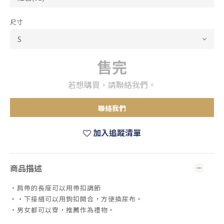
尺寸
售完
若想購買，請聯絡我們。
聯絡我們
加入追蹤清單
商品描述
・肩帶的長度可以用帶扣調節
。・下接縫可以用鉤扣開合，方便換尿布。
・男女都可以穿，推薦作為禮物。