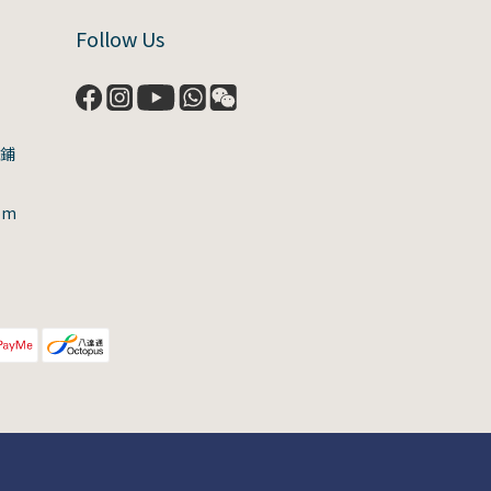
Follow Us
號鋪
om