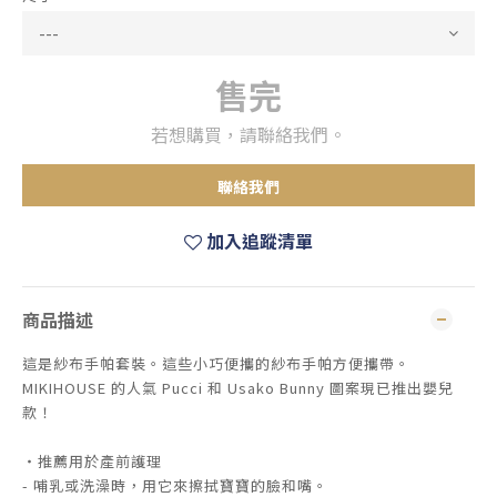
售完
若想購買，請聯絡我們。
聯絡我們
加入追蹤清單
商品描述
這是紗布手帕套裝。這些小巧便攜的紗布手帕方便攜帶。
MIKIHOUSE 的人氣 Pucci 和 Usako Bunny 圖案現已推出嬰兒
款！
・推薦用於產前護理
- 哺乳或洗澡時，用它來擦拭寶寶的臉和嘴。