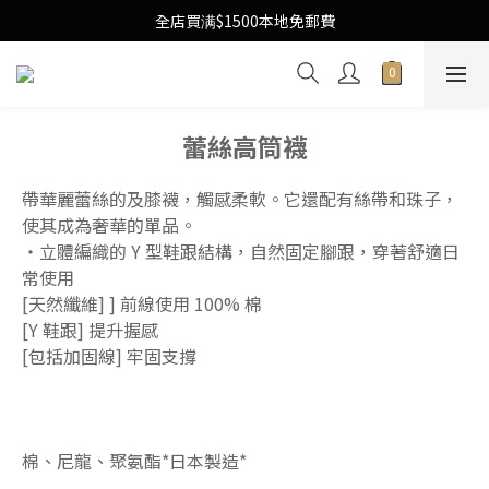
Free Local Shipping Upon $1500 purchase
全店買满$1500本地免郵費
Free Local Shipping Upon $1500 purchase
蕾絲高筒襪
帶華麗蕾絲的及膝襪，觸感柔軟。它還配有絲帶和珠子，
使其成為奢華的單品。
・立體編織的 Y 型鞋跟結構，自然固定腳跟，穿著舒適日
常使用
[天然纖維] ] 前線使用 100% 棉
[Y 鞋跟] 提升握感
[包括加固線] 牢固支撐
棉、尼龍、聚氨酯*日本製造*