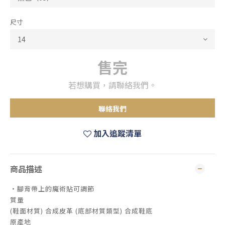
尺寸
售完
若想購買，請聯絡我們。
聯絡我們
加入追蹤清單
商品描述
・腳背帶上的魔術貼可調節
質量
(鞋面材質) 合成皮革 (底部材質類型) 合成鞋底
原產地