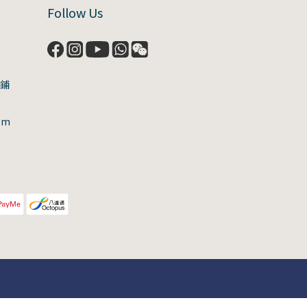
Follow Us
號鋪
om