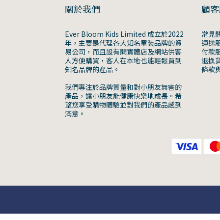
關於我們
顧客
Ever Bloom Kids Limited 成立於2022
常見
年，主要是代理各大知名童裝品牌的貿
運送
易公司，而且設有開實體店及網站供客
付款
人方便購買，客人在本地也能輕鬆買到
退換
知名品牌的產品。
條款
我們專注於品牌質量和對小朋友無害的
產品，讓小朋友能健康快樂地成長。希
望您享受購物體驗並對我們的產品感到
滿意。