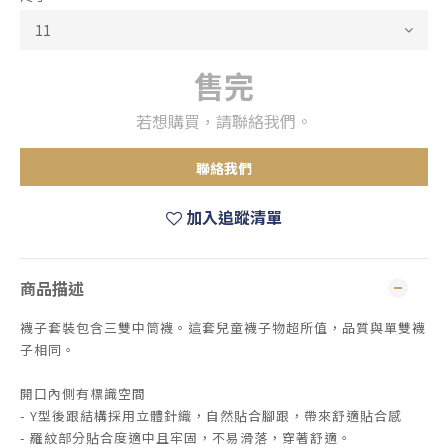
售完
若想購買，請聯絡我們。
聯絡我們
加入追蹤清單
商品描述
襪子套裝包含三雙中筒襪。這套兒童襪子物超所值，品質與單雙襪
子相同。
開口內側有標識空間
- Y型後跟結構採用立體針織，自然貼合腳跟，帶來舒適貼合感
- 羅紋部分貼合度適中且牢固，不易滑落，穿著舒適。