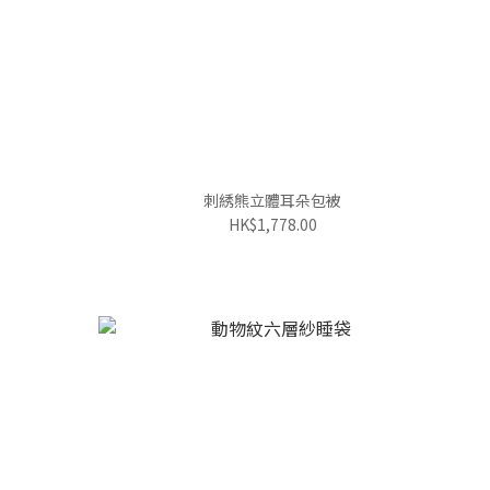
刺綉熊立體耳朵包被
HK$1,778.00