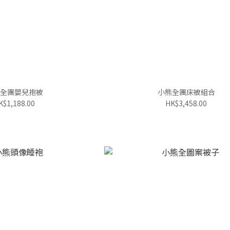
全團嬰兒抱被
小熊全團床被組合
K$1,188.00
HK$3,458.00