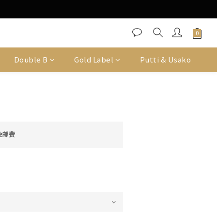
Double B
Gold Label
Putti & Usako
免邮费