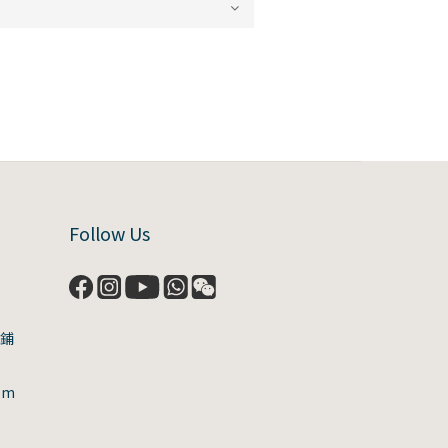
Follow Us
號鋪
om