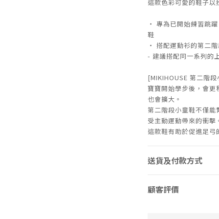
這款色彩可愛的鞋子以
・ 專為已開始練習跳
鞋
・ 搭配運動衫的第二階段小童
- 建議搭配同一系列的
[MIKIHOUSE 第二階
寶寶開始學步後，會更
也會擴大。
第二階段小童鞋不僅能
受主動運動帶來的衝擊
這款鞋有助於促進足弓
送貨及付款方式
顧客評價