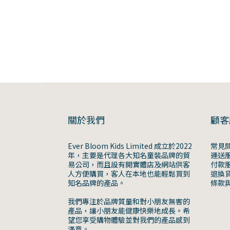
關於我們
顧客
Ever Bloom Kids Limited 成立於2022
常見
年，主要是代理各大知名童裝品牌的貿
運送
易公司，而且設有開實體店及網站供客
付款
人方便購買，客人在本地也能輕鬆買到
退換
知名品牌的產品。
條款
我們專注於品牌質量和對小朋友無害的
產品，讓小朋友能健康快樂地成長。希
望您享受購物體驗並對我們的產品感到
滿意。