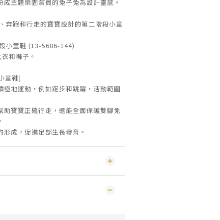
扮成主題樂園演員的兔子兔為設計靈感。
躍、奔跑和行走的寶寶設計的第二階段小童
鞋 (13-5606-144)
上衣和褲子。
段小童鞋]
積極地運動，例如跑步和跳躍，活動範圍
幫助寶寶正確行走，還能全面保護雙腳免
。
的形成，促進足部生長發育。