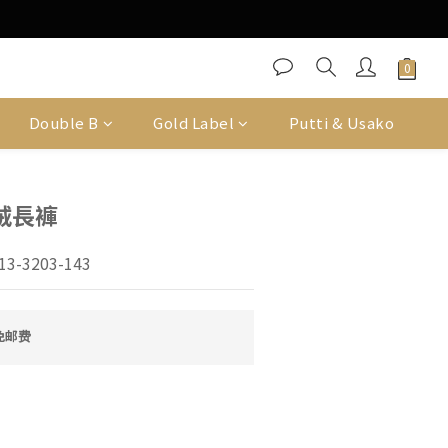
Double B
Gold Label
Putti & Usako
絨長褲
3-3203-143
免邮费