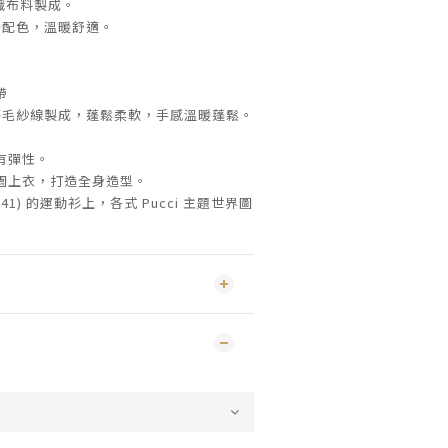
針織布料製成。
秋冬配色，溫暖舒適。
帶
用馬海毛紗線製成，蓬鬆柔軟，手感溫暖蓬鬆。
有彈性。
園上衣，打造全身造型。
-141) 的運動衫上，各式 Pucci 主題世界圖