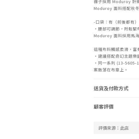
褲子採用 Moduroy 
Moduroy 面料搭配
-口袋：有（前後都有）
・腰部可調節，附鬆緊
Moduroy 面料採
這種布料觸感柔滑，富
・建議搭配奇幻主題樂
・同一系列 (13-5605
案散落在布章上。
送貨及付款方式
顧客評價