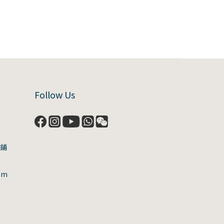
Follow Us
號鋪
om