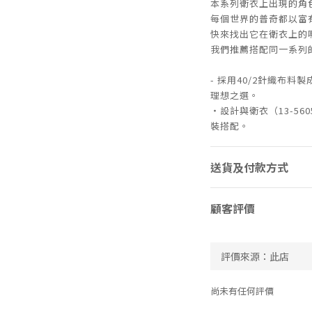
本系列衛衣上出現的角
每個世界的普奇都以富
快來找出它在衛衣上的
我們推薦搭配同一系列
- 採用40/2針織布
理想之選。
・設計與衛衣（13-56
裝搭配。
送貨及付款方式
顧客評價
尚未有任何評價