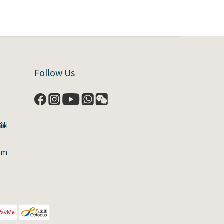
Follow Us
號鋪
om