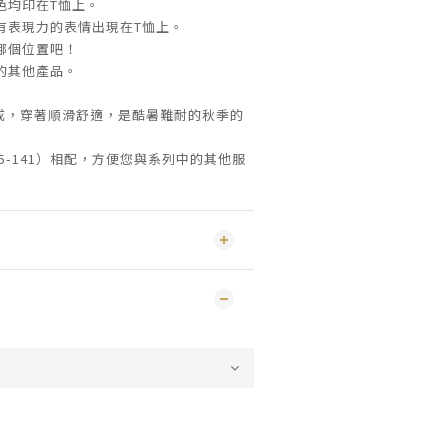
色均印在T恤上。
有表現力的表情出現在T恤上。
哪個位置吧！
的其他產品。
料製成，穿著順滑舒適，是酷暑難耐的秋季的
05-141）相配，方便您與系列中的其他服