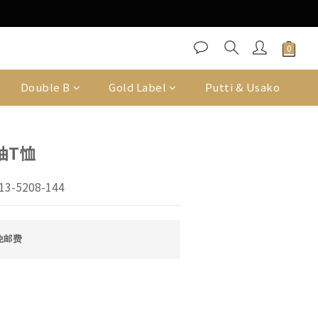
Double B
Gold Label
Putti & Usako
袖T恤
3-5208-144
免邮费