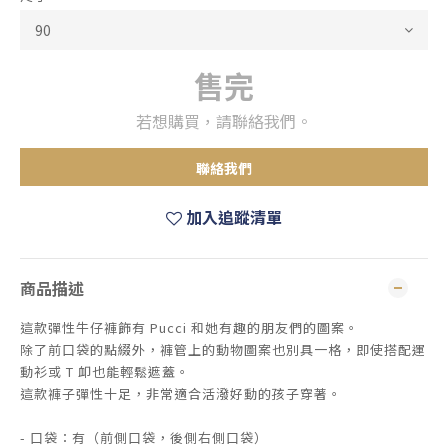
售完
若想購買，請聯絡我們。
聯絡我們
加入追蹤清單
商品描述
這款彈性牛仔褲飾有 Pucci 和她有趣的朋友們的圖案。
除了前口袋的點綴外，褲管上的動物圖案也別具一格，即使搭配運
動衫或 T 卹也能輕鬆遮蓋。
這款褲子彈性十足，非常適合活潑好動的孩子穿著。
- 口袋：有（前側口袋，後側右側口袋）