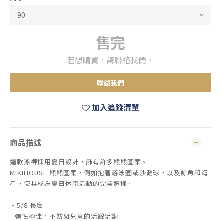
售完
若想購買，請聯絡我們。
聯絡我們
加入追蹤清單
商品描述
這款泳褲採用夏日設計，飾有許多熊熊圖案。
MIKIHOUSE 熊熊圖案，例如抱著游泳圈或沙灘球，以及鯨魚和海
星，使其成為夏日休閒活動的完美選擇。
・5/8 長度
- 彈性極佳，不妨礙兒童的活躍活動