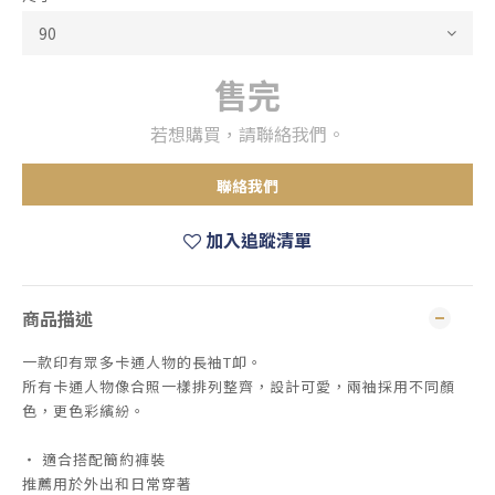
售完
若想購買，請聯絡我們。
聯絡我們
加入追蹤清單
商品描述
一款印有眾多卡通人物的長袖T卹。
所有卡通人物像合照一樣排列整齊，設計可愛，兩袖採用不同顏
色，更色彩繽紛。
・ 適合搭配簡約褲裝
推薦用於外出和日常穿著