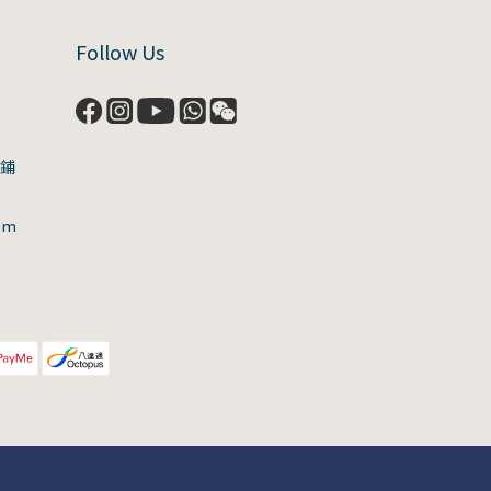
Follow Us
號鋪
om