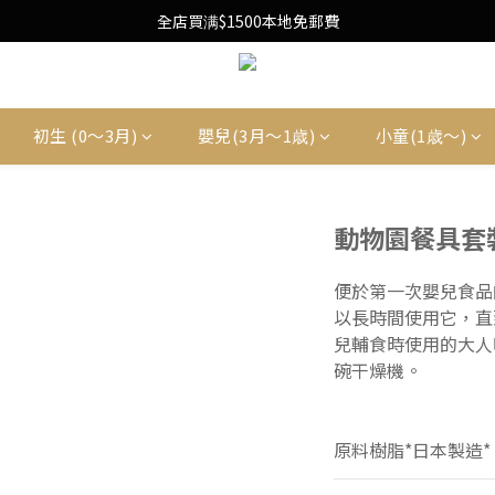
Free Local Shipping Upon $1500 purchase
全店買满$1500本地免郵費
Free Local Shipping Upon $1500 purchase
初生 (0〜3月)
嬰兒(3月〜1歳)
小童(1歳〜)
動物園餐具套裝(
便於第一次嬰兒食品
以長時間使用它，直
兒輔食時使用的大人
碗干燥機。
原料樹脂*日本製造*