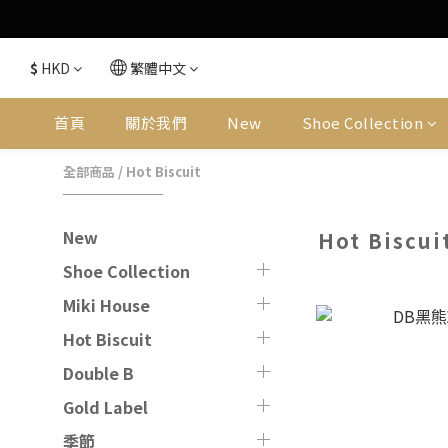
$
HKD
繁體中文
首頁
關於我們
New
Shoe Collection
全部商品
/
Hot Biscuit
New
Hot Biscui
Shoe Collection
Miki House
Hot Biscuit
Double B
Gold Label
季節