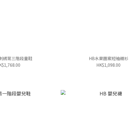
熊刺綉第三階段童鞋
HB水果圖案短袖襯衫
K$1,768.00
HK$1,098.00