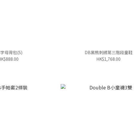
B字母背包(S)
DB黑熊刺綉第三階段童鞋
HK$888.00
HK$1,768.00