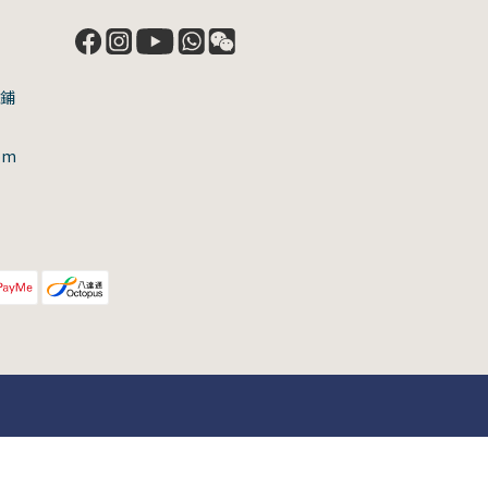
號鋪
om