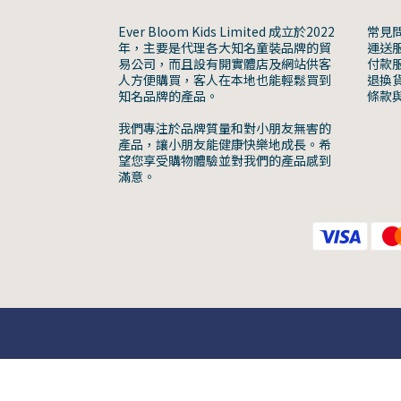
Ever Bloom Kids Limited 成立於2022
常見
年，主要是代理各大知名童裝品牌的貿
運送
易公司，而且設有開實體店及網站供客
付款
人方便購買，客人在本地也能輕鬆買到
退換
知名品牌的產品。
條款
我們專注於品牌質量和對小朋友無害的
產品，讓小朋友能健康快樂地成長。希
望您享受購物體驗並對我們的產品感到
滿意。